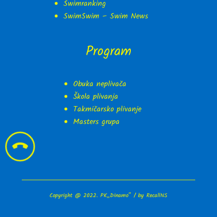
Swimranking
SwimSwim – Swim News
Program
Obuka neplivača
Škola plivanja
Takmičarsko plivanje
Masters grupa

Copyright @ 2022. PK„Dinamo” / by
RecallNS