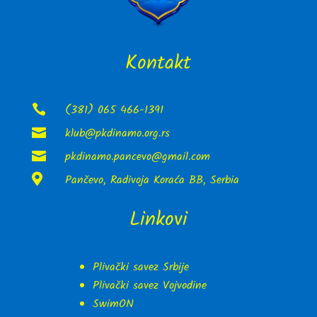
Kontakt
(381) 065 466-1391

klub@pkdinamo.org.rs

pkdinamo.pancevo@gmail.com


Pančevo, Radivoja Koraća BB, Serbia
Linkovi
Plivački savez Srbije
Plivački savez Vojvodine
SwimON