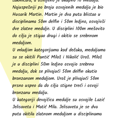
takmičara, a osvojeno je ukupno 10 medalja.
Najuspešniji po broju osvojenih medalja je bio
Husarik Martin. Martin je dva puta blistao u
disciplinama 50m delfin i 50m ledjno, osvojivši
dve zlatne medalje. U disciplini 100m mešovito
do cilja je stigao drugi i okitio se srebrnom
medaljom.
U mladjim kategorijama kod dečaka, medaljama
su se okitili Pantić Miloš i Nikolić Uroš. Miloš
je u disciplini 50m ledjno osvojio srebrnu
medalju, dok se plivajući 50m delfin okutio
bronzanom medaljom. Uroš je plivajući 50m
prsno uspeo da do cilja stigne treći i osvoji
bronzanu medalju.
U kategoriji devojčica medalje su osvojile Lazić
Jelisaveta i Matić Mila. Jelisaveta je se dva
puta okitila zlatnom medaljom u disciplinama