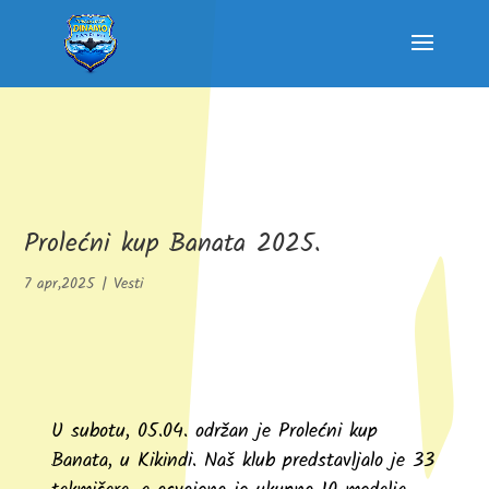
Prolećni kup Banata 2025.
7 apr,2025
|
Vesti
U subotu, 05.04. održan je Prolećni kup
Banata, u Kikindi. Naš klub predstavljalo je 33