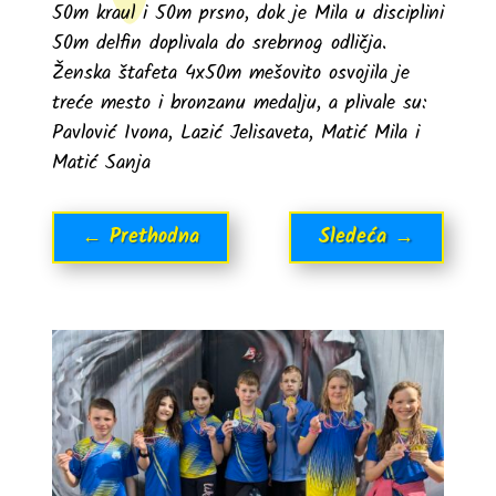
50m kraul i 50m prsno, dok je Mila u disciplini
50m delfin doplivala do srebrnog odličja.
Ženska štafeta 4x50m mešovito osvojila je
treće mesto i bronzanu medalju, a plivale su:
Pavlović Ivona, Lazić Jelisaveta, Matić Mila i
Matić Sanja
←
Prethodna
Sledeća
→