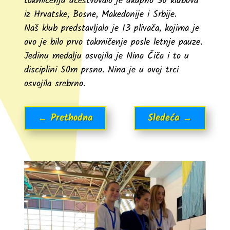
takmičenju učestvovalo je ukupno 30 klubova
iz Hrvatske, Bosne, Makedonije i Srbije.
Naš klub predstavljalo je 13 plivača, kojima je
ovo je bilo prvo takmičenje posle letnje pauze.
Jedinu medalju osvojila je Nina Čiča i to u
disciplini 50m prsno. Nina je u ovoj trci
osvojila srebrno.
←
Prethodna
Sledeća
→