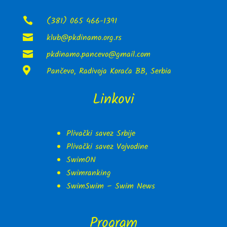
(381) 065 466-1391

klub@pkdinamo.org.rs

pkdinamo.pancevo@gmail.com


Pančevo, Radivoja Koraća BB, Serbia
Linkovi
Plivački savez Srbije
Plivački savez Vojvodine
SwimON
Swimranking
SwimSwim – Swim News
Program